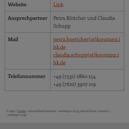
Website
Link
Ansprechpartner
Petra Böttcher und Claudia
Schupp
Mail
petra.boettcher(at)konstanz.i
hk.de
claudia.schupp(at)konstanz.i
hk.de
Telefonnummer
+49 (7531) 2860 154
+49 (7622) 3907 219
© vege /
Fotolia
– Deutschland vernetzt - verlängert (2159_deutschland_vernetzt_-
Bildquellen und Copyright-Hinweise
_verlängert.jpg)