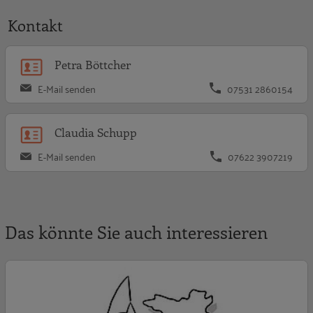
Kontakt
P
Petra Böttcher
E-Mail senden
07531 2860154
C
Claudia Schupp
E-Mail senden
07622 3907219
Das könnte Sie auch interessieren
A