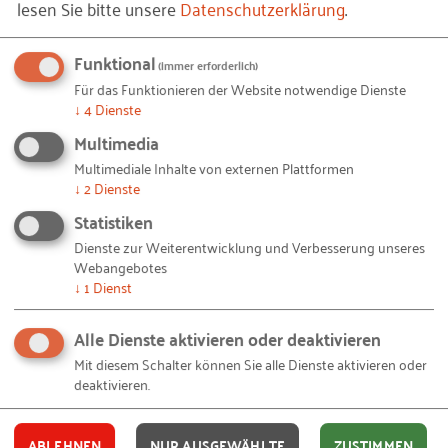
lesen Sie bitte unsere
Datenschutzerklärung
.
Starke Typen
Funktional
-
von Lena Heckmann
(immer erforderlich)
Für das Funktionieren der Website notwendige Dienste
↓
4
Dienste
A
Multimedia
Multimediale Inhalte von externen Plattformen
↓
2
Dienste
Statistiken
Dienste zur Weiterentwicklung und Verbesserung unseres
Webangebotes
↓
1
Dienst
Ausbildungsbotschafter der IHK Saarland
Alle Dienste aktivieren oder deaktivieren
Mit diesem Schalter können Sie alle Dienste aktivieren oder
-
von Laura Franz
deaktivieren.
#
ABLEHNEN
NUR AUSGEWÄHLTE
ZUSTIMMEN