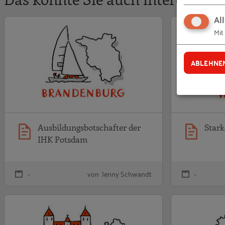
Al
Ausbildungsbotsc
Mit
ABLEHNE
Ausbildungsbotschafter der
Star
IHK Potsdam
-
von Jenny Schwandt
-
Ausbildungsbotsc