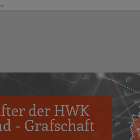
en
after der HWK
d - Grafschaft