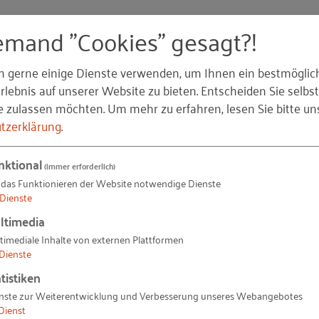
emand "Cookies" gesagt?!
brueck.de
n gerne einige Dienste verwenden, um Ihnen ein bestmöglic
lebnis auf unserer Website zu bieten. Entscheiden Sie selbst
e zulassen möchten.
Um mehr zu erfahren, lesen Sie bitte un
tzerklärung
.
t.jpg)
nktional
(immer erforderlich)
 das Funktionieren der Website notwendige Dienste
Dienste
ltimedia
timediale Inhalte von externen Plattformen
Dienste
tistiken
nste zur Weiterentwicklung und Verbesserung unseres Webangebotes
Dienst
n