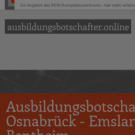
Ein Angebot des
RKW-Kompetenzzentrums – hier mehr erfahr
Zur Navigation springen
Zum Hauptinhalt springen
ausbildungsbotschafter.online
Ausbildungsbotsch
Osnabrück - Emslan
Bentheim