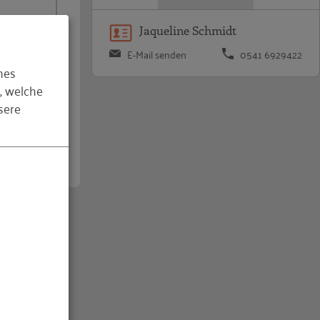
Jaqueline Schmidt
E-Mail senden
0541 6929422
hes
, welche
sere