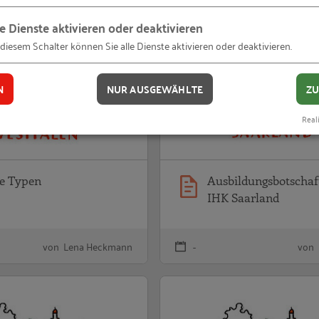
le Dienste aktivieren oder deaktivieren
hafter der IHK Potsdam
Starke Typen
 diesem Schalter können Sie alle Dienste aktivieren oder deaktivieren.
N
NUR AUSGEWÄHLTE
ZU
Reali
ke Typen
Ausbildungsbotschaf
IHK Saarland
von Lena Heckmann
-
von 
hafter der IHK Hochrhein-Bodensee
Ausbildungsbotschafter der IHK Fr