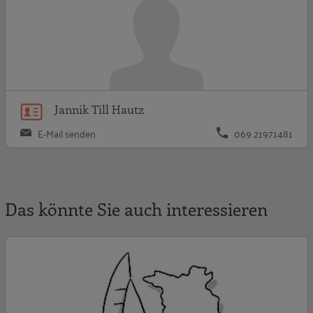
Jannik Till Hautz
E-Mail senden
069 21971481
Das könnte Sie auch interessieren
A