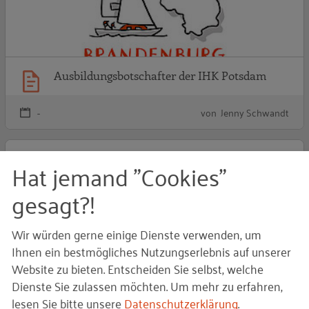
Ausbildungsbotschafter der IHK Potsdam
-
von Jenny Schwandt
S
Hat jemand "Cookies"
gesagt?!
Wir würden gerne einige Dienste verwenden, um
Ihnen ein bestmögliches Nutzungserlebnis auf unserer
Website zu bieten. Entscheiden Sie selbst, welche
Dienste Sie zulassen möchten.
Um mehr zu erfahren,
Starke Typen
lesen Sie bitte unsere
Datenschutzerklärung
.