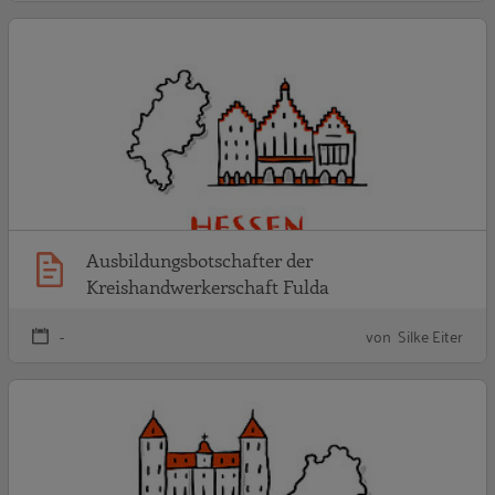
A
Ausbildungsbotschafter der
Kreishandwerkerschaft Fulda
-
von Silke Eiter
A