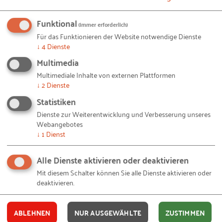
-
von Lena Heckmann
Funktional
(immer erforderlich)
Für das Funktionieren der Website notwendige Dienste
A
↓
4
Dienste
Multimedia
Multimediale Inhalte von externen Plattformen
↓
2
Dienste
Statistiken
Dienste zur Weiterentwicklung und Verbesserung unseres
Webangebotes
↓
1
Dienst
Ausbildungsbotschafter der IHK Saarland
Alle Dienste aktivieren oder deaktivieren
-
von Laura Franz
Mit diesem Schalter können Sie alle Dienste aktivieren oder
deaktivieren.
#
ABLEHNEN
NUR AUSGEWÄHLTE
ZUSTIMMEN