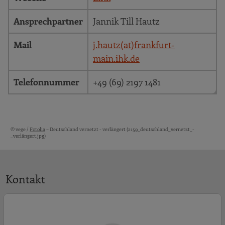
Ansprechpartner
Jannik Till Hautz
Mail
j.hautz(at)frankfurt-
main.ihk.de
Telefonnummer
+49 (69) 2197 1481
© vege /
Fotolia
– Deutschland vernetzt - verlängert (2159_deutschland_vernetzt_-
Bildquellen und Copyright-Hinweise
_verlängert.jpg)
Kontakt
J