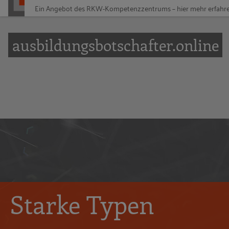
Ein Angebot des
RKW-Kompetenzzentrums – hier mehr erfahr
Zur Navigation springen
Zum Hauptinhalt springen
ausbildungsbotschafter.online
Starke Typen