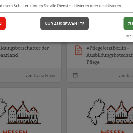
 diesem Schalter können Sie alle Dienste aktivieren oder deaktivieren.
N
NUR AUSGEWÄHLTE
ZU
Reali
ldungsbotschafter der
#PflegeJetztBerlin –
Saarland
Ausbildungsbotschaf
Pflege
von Laura Franz
-
von Jul
after der IHK Frankfurt/Main
Ausbildungsbotschafter des Main-