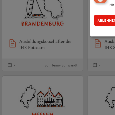
Mit
ABLEHNE
Ausbildungsbotschafter der
Ausbi
IHK Potsdam
IHK 
-
von Jenny Schwandt
-
Ausbildungsbotsch