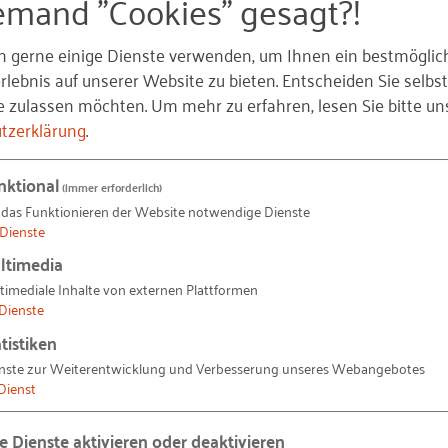
emand "Cookies" gesagt?!
Heckmann
n gerne einige Dienste verwenden, um Ihnen ein bestmöglic
heckmann(at)landbautechnik.de
lebnis auf unserer Website zu bieten. Entscheiden Sie selbst
e zulassen möchten.
Um mehr zu erfahren, lesen Sie bitte un
01) 8962 429
tzerklärung
.
nktional
(immer erforderlich)
 das Funktionieren der Website notwendige Dienste
t.jpg)
Dienste
ltimedia
timediale Inhalte von externen Plattformen
Dienste
tistiken
n
nste zur Weiterentwicklung und Verbesserung unseres Webangebotes
Dienst
hafter der IHK Potsdam
Ausbildungsbotschafter der IHK Sa
le Dienste aktivieren oder deaktivieren