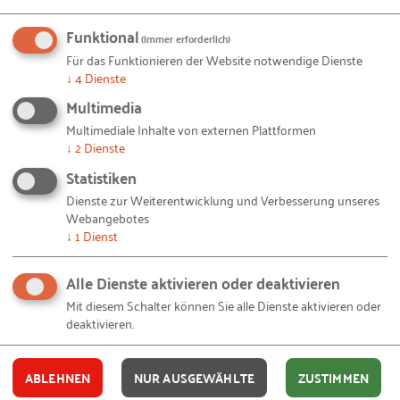
Funktional
(immer erforderlich)
A
Für das Funktionieren der Website notwendige Dienste
↓
4
Dienste
Multimedia
Multimediale Inhalte von externen Plattformen
↓
2
Dienste
Statistiken
Dienste zur Weiterentwicklung und Verbesserung unseres
Webangebotes
Ausbildungsbotschafter der IHK Saarland
↓
1
Dienst
-
von Laura Franz
Alle Dienste aktivieren oder deaktivieren
Mit diesem Schalter können Sie alle Dienste aktivieren oder
deaktivieren.
#
ABLEHNEN
NUR AUSGEWÄHLTE
ZUSTIMMEN