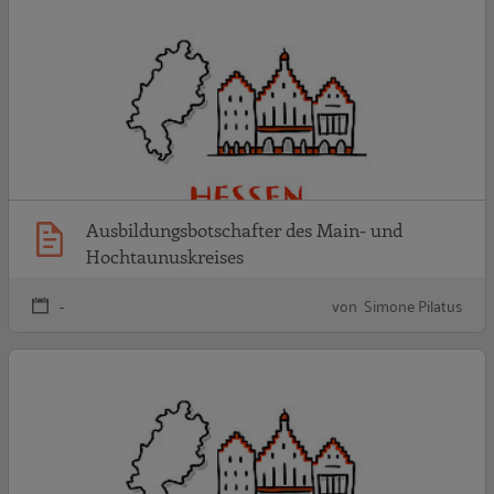
A
Ausbildungsbotschafter des Main- und
Hochtaunuskreises
-
von Simone Pilatus
A