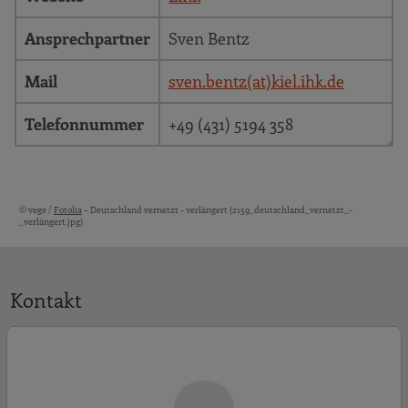
Ansprechpartner
Sven Bentz
Mail
sven.bentz(at)kiel.ihk.de
Telefonnummer
+49 (431) 5194 358
© vege /
Fotolia
– Deutschland vernetzt - verlängert (2159_deutschland_vernetzt_-
Bildquellen und Copyright-Hinweise
_verlängert.jpg)
Kontakt
S