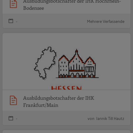
Ausbildungsbotschafter der IHK Hochrhein-
Bodensee
-
Mehrere Verfassende
A
Ausbildungsbotschafter der IHK
Frankfurt/Main
-
von Jannik Till Hautz