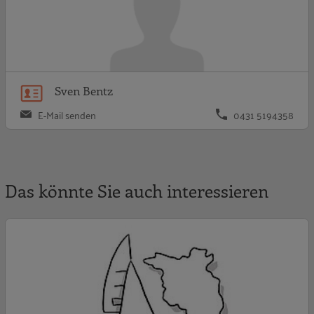
Sven Bentz
E-Mail senden
0431 5194358
Das könnte Sie auch interessieren
A