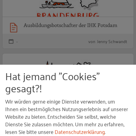
Ausbildungsbotschafter der IHK Potsdam
-
von Jenny Schwandt
S
Hat jemand "Cookies"
gesagt?!
Wir würden gerne einige Dienste verwenden, um
Ihnen ein bestmögliches Nutzungserlebnis auf unserer
Website zu bieten. Entscheiden Sie selbst, welche
Starke Typen
Dienste Sie zulassen möchten.
Um mehr zu erfahren,
lesen Sie bitte unsere
Datenschutzerklärung
.
-
von Lena Heckmann