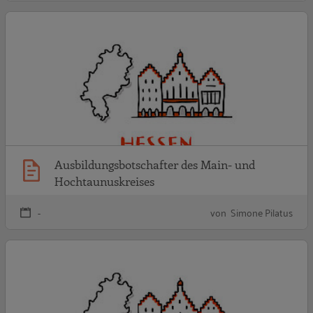
A
Ausbildungsbotschafter des Main- und
Hochtaunuskreises
-
von Simone Pilatus
A