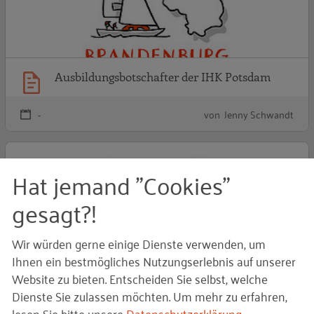
Ausbildungsbotschafter der IHK Potsdam
-
von Jenny Schwandt
S
Hat jemand "Cookies"
gesagt?!
Wir würden gerne einige Dienste verwenden, um
Ihnen ein bestmögliches Nutzungserlebnis auf unserer
Website zu bieten. Entscheiden Sie selbst, welche
Dienste Sie zulassen möchten.
Um mehr zu erfahren,
Starke Typen
lesen Sie bitte unsere
Datenschutzerklärung
.