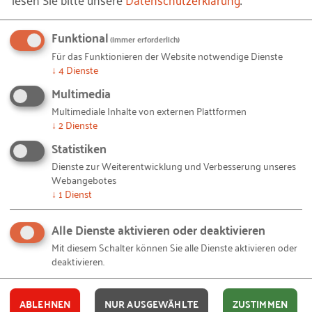
-
von Lena Heckmann
Funktional
(immer erforderlich)
A
Für das Funktionieren der Website notwendige Dienste
↓
4
Dienste
Multimedia
Multimediale Inhalte von externen Plattformen
↓
2
Dienste
Statistiken
Dienste zur Weiterentwicklung und Verbesserung unseres
Webangebotes
↓
1
Dienst
Ausbildungsbotschafter der IHK Saarland
Alle Dienste aktivieren oder deaktivieren
-
von Laura Franz
Mit diesem Schalter können Sie alle Dienste aktivieren oder
deaktivieren.
#
ABLEHNEN
NUR AUSGEWÄHLTE
ZUSTIMMEN