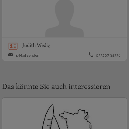
Judith Wedig
E-Mail senden
033207 34336
Das könnte Sie auch interessieren
A