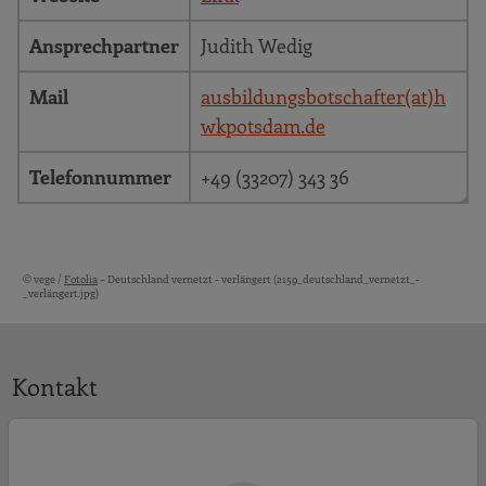
Ansprechpartner
Judith Wedig
Mail
ausbildungsbotschafter(at)h
wkpotsdam.de
Telefonnummer
+49 (33207) 343 36
© vege /
Fotolia
– Deutschland vernetzt - verlängert (2159_deutschland_vernetzt_-
Bildquellen und Copyright-Hinweise
_verlängert.jpg)
Kontakt
J