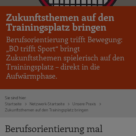
Zukunftsthemen auf den
Trainingsplatz bringen
Berufsorientierung trifft Bewegung:
„BO trifft Sport“ bringt
Zukunftsthemen spielerisch auf den
Trainingsplatz – direkt in die
Aufwärmphase.
Sie sind hier:
Startseite
Netzwerk-Startseite
Unsere Praxis
Zukunftsthemen auf den Trainingsplatz bringen
Berufsorientierung mal