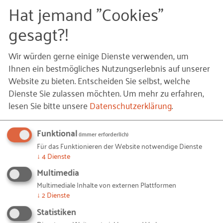
Hat jemand "Cookies"
Spielerisch Berufe entdecken
gesagt?!
Die Übungen sind so gestaltet, dass sie leicht in
Trainingseinheiten integriert werden können –
Wir würden gerne einige Dienste verwenden, um
idealerweise mit Unterstützung von
Ihnen ein bestmögliches Nutzungserlebnis auf unserer
Ausbildungsbotschafterinnen und -botschaftern
,
Website zu bieten. Entscheiden Sie selbst, welche
die selbst mitmachen und später beim Cool Down
Dienste Sie zulassen möchten.
Um mehr zu erfahren,
aus ihrem Berufsalltag berichten.
lesen Sie bitte unsere
Datenschutzerklärung
.
Zwei Beispiele aus dem Hockeybereich zeigen, wie
Funktional
(immer erforderlich)
das funktioniert:
Für das Funktionieren der Website notwendige Dienste
↓
4
Dienste
Ferienjob-Staffel
Multimedia
Multimediale Inhalte von externen Plattformen
Material:
Hütchen, Karten mit Ferienjobs (z. B.
↓
2
Dienste
Zeitungen austragen, Babysitten, im Café
Statistiken
helfen)