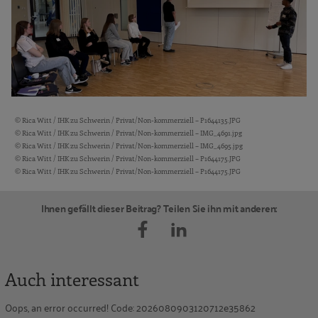
© Rica Witt / IHK zu Schwerin / Privat/Non-kommerziell – P1644135.JPG
Bildquellen und Copyright-Hinweise
© Rica Witt / IHK zu Schwerin / Privat/Non-kommerziell – IMG_4691.jpg
© Rica Witt / IHK zu Schwerin / Privat/Non-kommerziell – IMG_4695.jpg
© Rica Witt / IHK zu Schwerin / Privat/Non-kommerziell – P1644175.JPG
© Rica Witt / IHK zu Schwerin / Privat/Non-kommerziell – P1644175.JPG
Ihnen gefällt dieser Beitrag? Teilen Sie ihn mit anderen:
Auch interessant
Oops, an error occurred! Code: 2026080903120712e35862