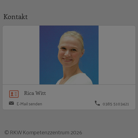
Kontakt
R
Rica Witt
E-Mail senden
0385 5103421
© RKW Kompetenzzentrum 2026