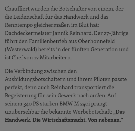
Chauffiert wurden die Botschafter von einem, der
die Leidenschaft für das Handwerk und das
Renntempo gleichermaßen im Blut hat:
Dachdeckermeister Jannik Reinhard. Der 27-Jährige
führt den Familienbetrieb aus Oberhonnefeld
(Westerwald) bereits in der fünften Generation und
ist Chef von 17 Mitarbeitern.
Die Verbindung zwischen den
Ausbildungsbotschaftern und ihrem Piloten passte
perfekt, denn auch Reinhard transportiert die
Begeisterung für sein Gewerk nach außen. Auf
seinem 340 PS starken BMW M 240i prangt
unübersehbar die bekannte Werbebotschaft:
„Das
Handwerk. Die Wirtschaftsmacht. Von nebenan.“
„Unsere Ausbildungsbotschafter investieren viel