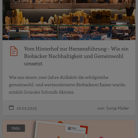
Vom Hinterhof zur Herzensführung – Wie ein
Biobäcker Nachhaltigkeit und Gemeinwohl
umsetzt
Wie aus einem 70er-Jahre-Kollektiv die erfolgreiche
gemeinwohl- und werteorienterte Biobäckerei Kaiser wurde,
erzählt Gründer Schmidt-Sköries.
19.05.2025
von Sonja Müller
N
TOOL