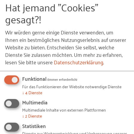
Hat jemand "Cookies"
Herzblut, um jungen Menschen Orientierung zu
gesagt?!
geben und sie fürs Handwerk zu begeistern. Mit
dieser Aktion wollten wir ihnen etwas Einzigartiges
zurückgeben. Handwerk ist dynamisch, voller
Wir würden gerne einige Dienste verwenden, um
Ihnen ein bestmögliches Nutzungserlebnis auf unserer
Energie und absolut zukunftsfähig – genau das hat
Website zu bieten. Entscheiden Sie selbst, welche
dieser Tag auf der Rennstrecke widergespiegelt“,
Dienste Sie zulassen möchten.
Um mehr zu erfahren,
zieht die HwK Koblenz ein positives Fazit.
lesen Sie bitte unsere
Datenschutzerklärung
.
Ein Zeichen mit Signalwirkung
Funktional
(immer erforderlich)
Durch die Aktion wurde einmal mehr deutlich:
Für das Funktionieren der Website notwendige Dienste
Wenn es um die Zukunft der Fachkräfte geht,
↓
4
Dienste
schalten die Ausbildungsbotschafter der HwK
Multimedia
Koblenz und das regionale Handwerk gemeinsam in
Multimediale Inhalte von externen Plattformen
den höchsten Gang.
↓
2
Dienste
Statistiken
Dienste zur Weiterentwicklung und Verbesserung unseres