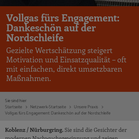
Vollgas fürs Engagement:
Dankeschön auf der
Nordschleife
Gezielte Wertschätzung steigert
Motivation und Einsatzqualität – oft
mit einfachen, direkt umsetzbaren
Maßnahmen.
Sie sind hier:
Startseite
Netzwerk-Startseite
Unsere Praxis
Vollgas fürs Engagement: Dankeschön auf der Nordschleife
Koblenz / Nürburgring.
Sie sind die Gesichter der
modernen Nachwuchsgewinnung und zeigen