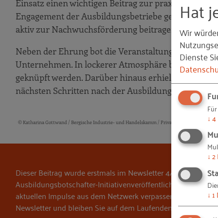
Hat j
Einsatz einen wichtigen Beitrag zur praxisnahen ber
Engagement der Ausbildungsbetriebe gewürdigt, di
aktiv zur Nachwuchsförderung beitragen.
Wir würde
Nutzungser
Neben der Ehrung bot die Veranstaltung Raum für
Dienste Si
Unternehmen. In lockerer Atmosphäre bei Essen u
Datenschu
geknüpft werden. Darüber hinaus erhielten die Aus
nächsten Schritten nach der Ausbildung und zu ver
Fu
Für
↓
4
© Katharina Gottwand / Bergische Industrie- und Handelskamm / Privat/Non-kommerziell 
Bildquellen und Copyright-Hinweise
Mu
Mul
↓
2
Sta
Dieser Beitrag wurde erstmals im Newsletter 4/2026 des Net
Ausbildungsbotschafter-Initiativenveröffentlicht. Wenn Sie
Die
↓
1
aktuellen Impulse aus dem Netzwerk verpassen möchten, ab
Newsletter und bleiben Sie auf dem Laufenden.