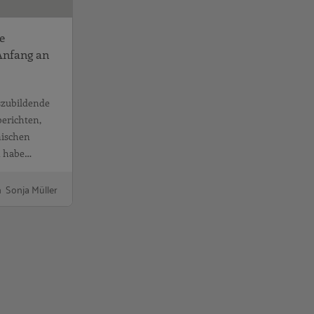
e
Anfang an
szubildende
berichten,
nischen
n habe…
 Sonja Müller