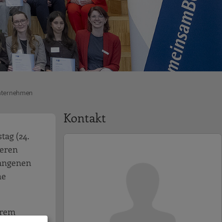
Unternehmen
Kontakt
ag (24.
deren
gangenen
he
hrem