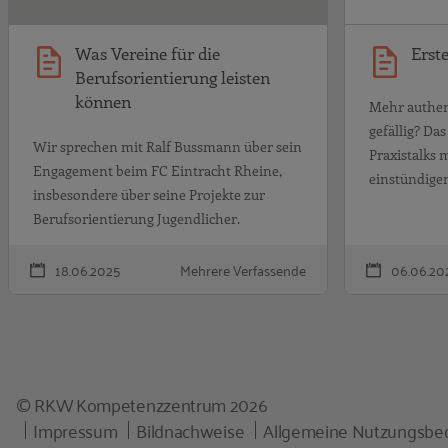
Was Vereine für die
Erst
Berufsorientierung leisten
können
Mehr authent
gefällig? D
Wir sprechen mit Ralf Bussmann über sein
Praxistalks 
Engagement beim FC Eintracht Rheine,
einstündige
insbesondere über seine Projekte zur
Berufsorientierung Jugendlicher.
18.06.2025
Mehrere Verfassende
06.06.20
© RKW Kompetenzzentrum 2026
Impressum
Bildnachweise
Allgemeine Nutzungsbe