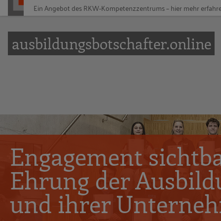
Ein Angebot des
RKW-Kompetenzzentrums – hier mehr erfahr
Zur Navigation springen
Zum Hauptinhalt springen
ausbildungsbotschafter.online
Engagement sichtba
Ehrung der Ausbild
und ihrer Unterne