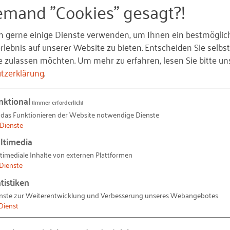
emand "Cookies" gesagt?!
ufliche Orientierung leisten. Gleichzeitig wurde auch da
e ihren Auszubildenden die Teilnahme ermöglichen und
n gerne einige Dienste verwenden, um Ihnen ein bestmöglic
lebnis auf unserer Website zu bieten. Entscheiden Sie selbst
 Austausch und Vernetzung zwischen Auszubildenden u
e zulassen möchten.
Um mehr zu erfahren, lesen Sie bitte un
nd Getränken konnten
wurden
Erfahrungen geteilt und 
tzerklärung
.
bildungsbotschafterinnen und -botschafter Impulse zu 
schiedenen Weiterbildungs- und Fördermöglichkeiten.
nktional
(immer erforderlich)
 das Funktionieren der Website notwendige Dienste
Dienste
– Katharina_Gottwald_NL3-2026_Beitrag8_Original.JPG
ltimedia
timediale Inhalte von externen Plattformen
Dienste
tistiken
zwerks der
 keine Ausgabe und keine
nste zur Weiterentwicklung und Verbesserung unseres Webangebotes
Dienst
onnieren Sie unseren