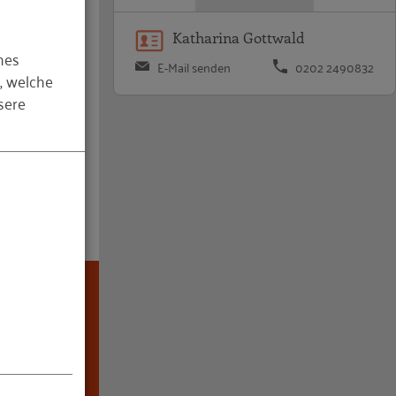
s
 damit
Katharina Gottwald
hes
E-Mail senden
0202 2490832
, welche
nd
sere
Kontakte
möglichen