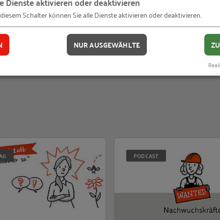
le Dienste aktivieren oder deaktivieren
 diesem Schalter können Sie alle Dienste aktivieren oder deaktivieren.
N
NUR AUSGEWÄHLTE
ZU
Reali
ie Berufsorientierung leisten können
Erster RKW Praxistalk im Juli
AG
PODCAST