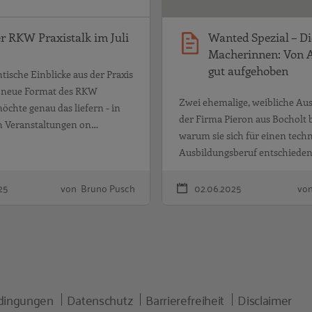
er RKW Praxistalk im Juli
Wanted Spezial – Di
Macherinnen: Von 
gut aufgehoben
ische Einblicke aus der Praxis
as neue Format des RKW
Zwei ehemalige, weibliche Au
möchte genau das liefern - in
der Firma Pieron aus Bocholt 
n Veranstaltungen on…
warum sie sich für einen tech
Ausbildungsberuf entschiede
25
von Bruno Pusch
02.06.2025
von
dingungen
Datenschutz
Barrierefreiheit
Disclaimer