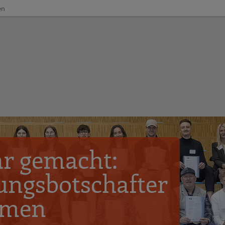
en
r gemacht:
ungsbotschafter
hmen