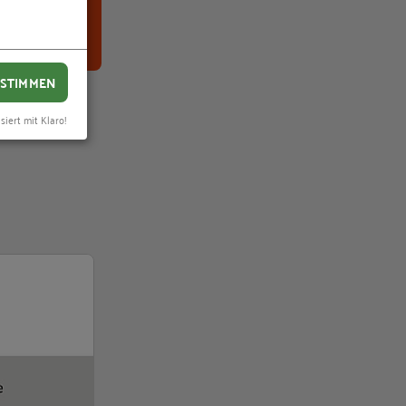
STIMMEN
siert mit Klaro!
Wanted Spezial – Die Macherinnen: Von Anfang a