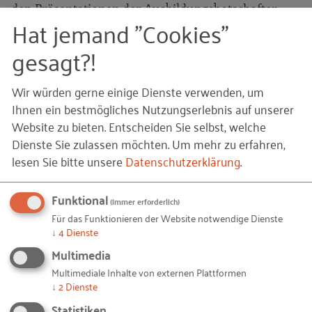
den Präsentationen der Ausbildungsbotschafter
Hat jemand "Cookies"
begeistert.
gesagt?!
Zahlreiche Jugendliche folgten der Einladung der
Botschafter, zum Tag der offenen Tür der
Wir würden gerne einige Dienste verwenden, um
Berufsschule zu kommen, um sich über die
Ihnen ein bestmögliches Nutzungserlebnis auf unserer
verschiedenen Berufe und Werkstätten zu
Website zu bieten. Entscheiden Sie selbst, welche
informieren. Die Berufsschullehrer, die in beiden
Dienste Sie zulassen möchten.
Um mehr zu erfahren,
Zentren für Kommunikation und
lesen Sie bitte unsere
Datenschutzerklärung
.
Öffentlichkeitsarbeit zuständig sind, begleiten die
Aktivitäten eng und erweitern mit ihren neuen
Funktional
(immer erforderlich)
Ideen den Horizont im Bereich der
Für das Funktionieren der Website notwendige Dienste
Öffentlichkeitsarbeit.
↓
4
Dienste
Multimedia
Weitere Maßnahmen sind gemeinsam mit den
Multimediale Inhalte von externen Plattformen
Ausbildungsbotschaftern geplant, um den
↓
2
Dienste
Bekanntheitsgrad der Zentren auf lokaler Ebene zu
Statistiken