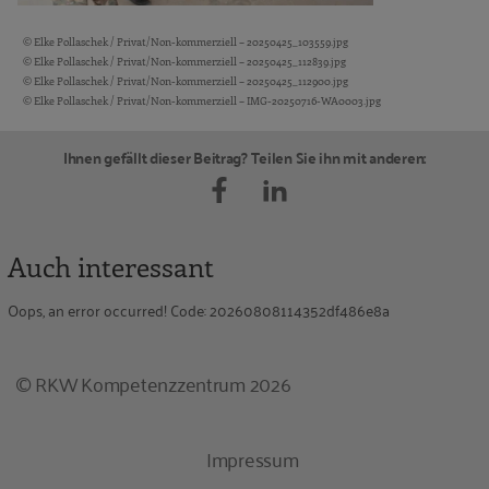
© Elke Pollaschek / Privat/Non-kommerziell – 20250425_103559.jpg
Bildquellen und Copyright-Hinweise
© Elke Pollaschek / Privat/Non-kommerziell – 20250425_112839.jpg
© Elke Pollaschek / Privat/Non-kommerziell – 20250425_112900.jpg
© Elke Pollaschek / Privat/Non-kommerziell – IMG-20250716-WA0003.jpg
Ihnen gefällt dieser Beitrag? Teilen Sie ihn mit anderen:
Auch interessant
Oops, an error occurred! Code: 20260808114352df486e8a
© RKW Kompetenzzentrum 2026
Impressum