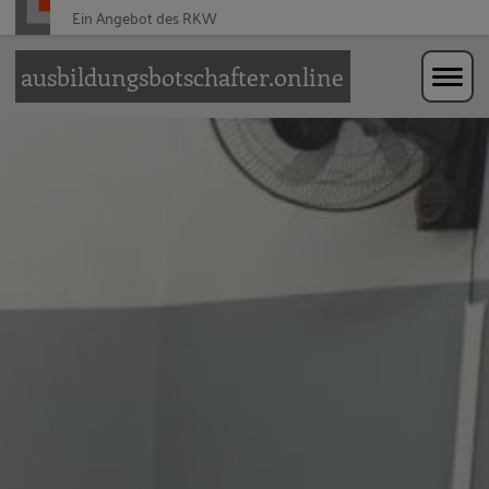
Ein Angebot des
RKW
Zur Navigation springen
Zum Hauptinhalt springen
ausbildungsbotschafter.online