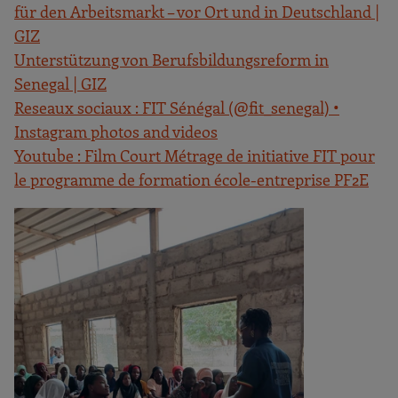
für den Arbeitsmarkt – vor Ort und in Deutschland |
GIZ
Unterstützung von Berufsbildungsreform in
Senegal | GIZ
Reseaux sociaux : FIT Sénégal (@fit_senegal) •
Instagram photos and videos
Youtube : Film Court Métrage de initiative FIT pour
le programme de formation école-entreprise PF2E